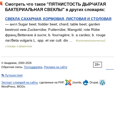
Смотреть что такое "ПЯТНИСТОСТЬ ДЫРЧАТАЯ
БАКТЕРИАЛЬНАЯ СВЕКЛЫ" в других словарях:
СВЕКЛА САХАРНАЯ, КОРМОВАЯ, ЛИСТОВАЯ И СТОЛОВАЯ
— англ.Sugar beet; fodder beet; chard; table beet; garden
beetroot нем.Zuckerrübe; Futterrübe; Mangold; rote Rübe
франц.Betterave à sucre; b. fourragère; b. a cardes; b. rouge
лат.Beta vulgaris L. spp. et var cult. div …
Фитопатологический
словарь-справочник
© Академик, 2000-2026
18+
Обратная связь:
Техподдержка
,
Реклама на сайте
👣 Путешествия
Экспорт словарей на сайты
, сделанные на PHP,
Joomla,
Drupal,
WordPress, MODx.