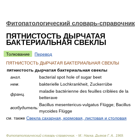
Фитопатологический словарь-справочник
ПЯТНИСТОСТЬ ДЫРЧАТАЯ
БАКТЕРИАЛЬНАЯ СВЕКЛЫ
Толкование
Перевод
ПЯТНИСТОСТЬ ДЫРЧАТАЯ БАКТЕРИАЛЬНАЯ СВЕКЛЫ
пятнистость дырчатая бактериальная свеклы
англ.
bacterial spot hole of sugar beet
нем.
bakterielle Lochkrankheit, Zuckerrübe
maladie bactérienne des feuilles criblées de la
франц.
betterave
Bacillus mesentericus-vulgatus Flügge; Bacillus
возбудитель:
mycoides Flügge
см. также
Свекла сахарная, кормовая, листовая и столовая
Фитопатологический словарь-справочник. - М.: Наука
.
Дьяков Г. А.
.
1969
.